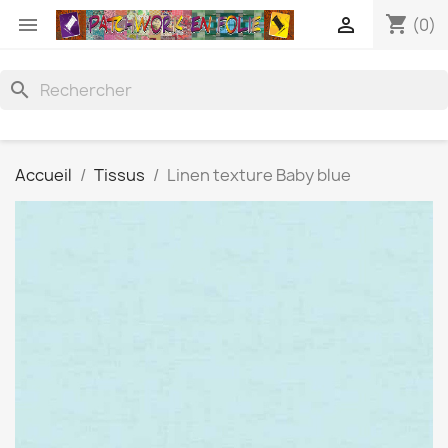
shopping_cart


(0)
search
Accueil
Tissus
Linen texture Baby blue