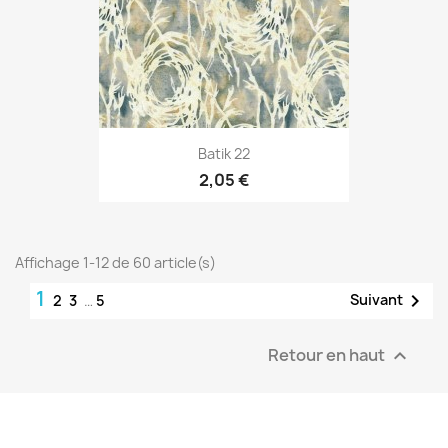
Batik 22
2,05 €
Affichage 1-12 de 60 article(s)
1

Suivant
2
3
…
5
Retour en haut
