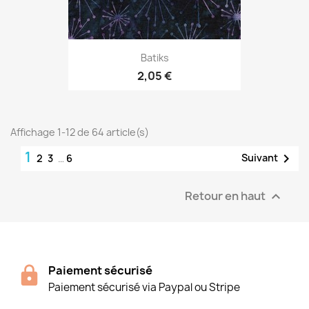
Batiks
2,05 €
Affichage 1-12 de 64 article(s)
1

Suivant
2
3
…
6
Retour en haut

Paiement sécurisé
Paiement sécurisé via Paypal ou Stripe