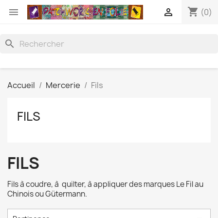
shopping_cart


(0)
search
Accueil
Mercerie
Fils
FILS
FILS
Fils à coudre, à quilter, à appliquer des marques Le Fil au
Chinois ou Gütermann.