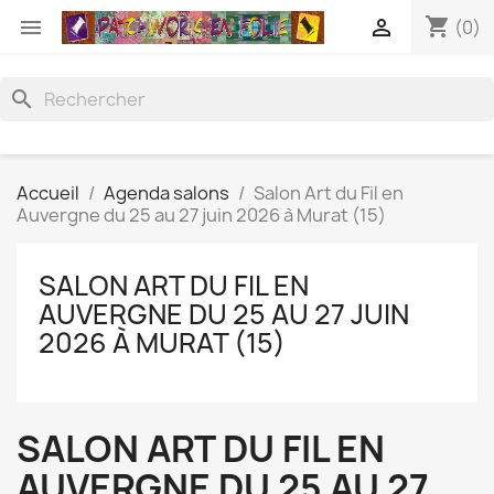
shopping_cart


(0)
search
Accueil
Agenda salons
Salon Art du Fil en
Auvergne du 25 au 27 juin 2026 à Murat (15)
SALON ART DU FIL EN
AUVERGNE DU 25 AU 27 JUIN
2026 À MURAT (15)
SALON ART DU FIL EN
AUVERGNE DU 25 AU 27