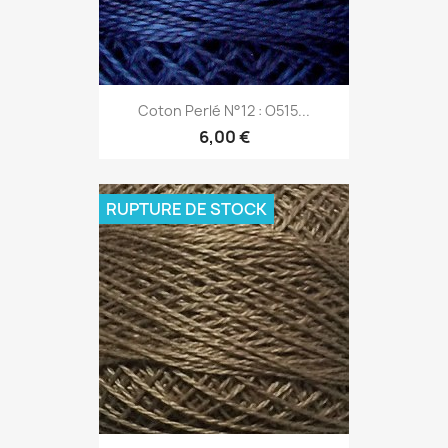
Coton Perlé N°12 : O515...
6,00 €
RUPTURE DE STOCK