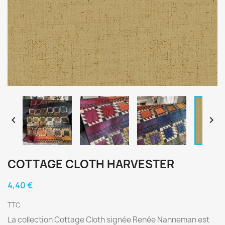


COTTAGE CLOTH HARVESTER
4,40 €
TTC
La collection Cottage Cloth signée Renée Nanneman est