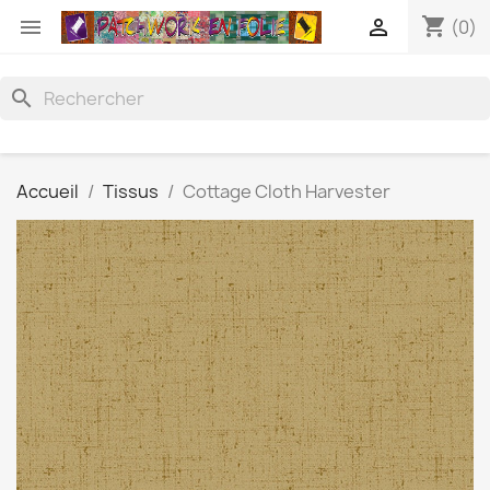
shopping_cart


(0)
search
Accueil
Tissus
Cottage Cloth Harvester