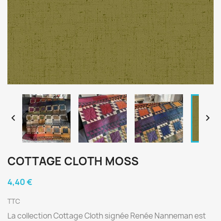


COTTAGE CLOTH MOSS
4,40 €
TTC
La collection Cottage Cloth signée Renée Nanneman est