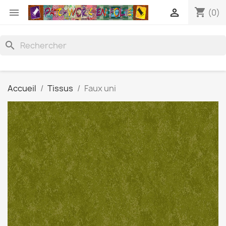
shopping_cart


(0)
search
Accueil
Tissus
Faux uni