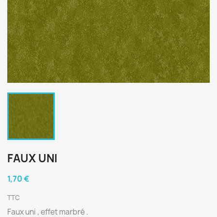
FAUX UNI
1,70 €
TTC
Faux uni , effet marbré .