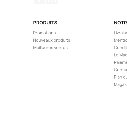
PRODUITS
NOTR
Promotions
Livrai
Nouveaux produits
Mentio
Meilleures ventes
Condit
Le Mag
Paieme
Conta
Plan d
Magas