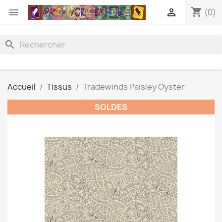
shopping_cart


(0)
search
Accueil
Tissus
Tradewinds Paisley Oyster
SOLDES