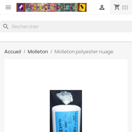
shopping_cart


(0)
search
Accueil
Molleton
Molleton polyester nuage