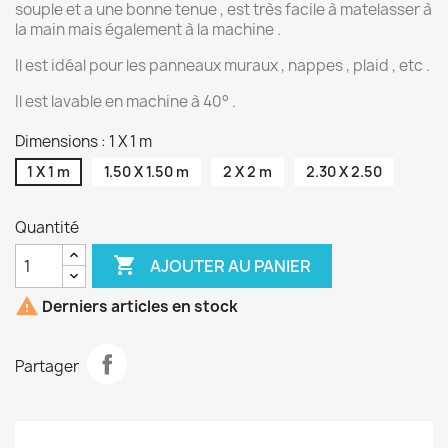
souple et a une bonne tenue , est très facile à matelasser à
la main mais également à la machine .
Il est idéal pour les panneaux muraux , nappes , plaid , etc .
Il est lavable en machine à 40° .
Dimensions : 1 X 1 m
1 X 1 m
1.50 X 1.50 m
2 X 2 m
2.30 X 2.50
Quantité

AJOUTER AU PANIER

Derniers articles en stock
Partager